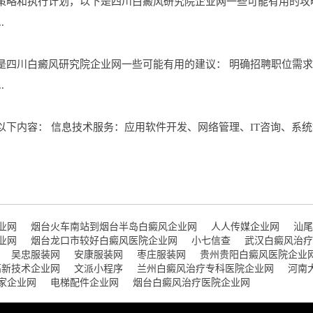
策略和执行计划，以下是四川白癜风研究院企业网一些可能有用的攻
.
是四川白癜风研究院企业网一些可能有用的建议： 明确招聘职位需
.
下内容： 信息技术服务：应用软件开发、网络管理、IT咨询、系统
业网
烟台火车南站到烟台半岛白癜风企业网
人人传媒企业网
汕尾
业网
烟台龙口市较好白癜风医院企业网
小七信查
武汉白癜风治疗
吴忠服装网
安康服装网
枣庄服装网
贵州贵阳白癜风医院企业
高新技术企业网
文派小程序
兰州白癜风治疗专科医院企业网
河南
家企业网
电梯配件企业网
烟台白癜风治疗医院企业网